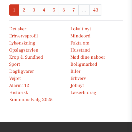
1
2
3
4
5
6
7
...
43
Det sker
Lokalt nyt
Erhvervsprofil
Mindeord
Lykønskning
Fakta om
Opslagstavlen
Husstand
Krop & Sundhed
Mød dine naboer
Sport
Boligmarked
Dagligvarer
Biler
Vejret
Erhverv
Alarm112
Jobnyt
Historisk
Læserbidrag
Kommunalvalg 2025