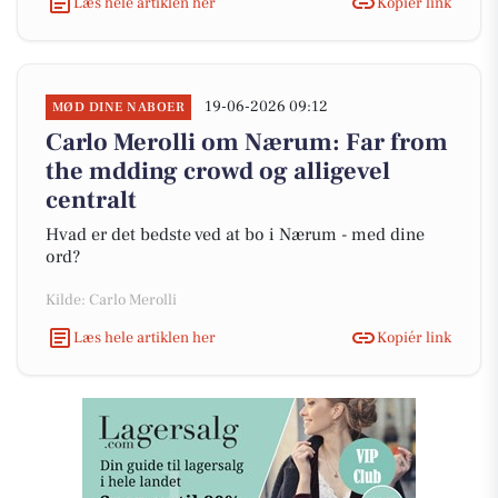
Læs hele artiklen her
Kopiér link
19-06-2026 09:12
MØD DINE NABOER
Carlo Merolli om Nærum: Far from
the mdding crowd og alligevel
centralt
Hvad er det bedste ved at bo i Nærum - med dine
ord?
Kilde: Carlo Merolli
Læs hele artiklen her
Kopiér link