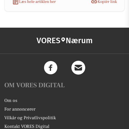
Læs hele artiklen her
Kopiér link
VORES
Nærum
OM VORES DIGITAL
Om os
For annoncører
Vilkår og Privatlivspolitik
Kontakt VORES Digital