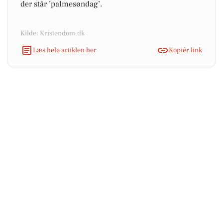
der står ’palmesøndag’.
Kilde: Kristendom.dk
Læs hele artiklen her
Kopiér link