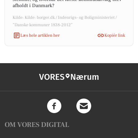
afholdt i Danmark?
Kilde: Kilde: borger.dk / Indenrigs- og Boligministeriet /
”Danske kommuner 1838-2012”
Læs hele artiklen her
Kopiér link
VORES
Nærum
OM VORES DIGITAL