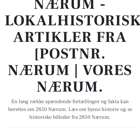
NÆRUM -
LOKALHISTORIS
ARTIKLER FRA
[POSTNR.
NÆRUM | VORES
NÆRUM.
En lang række spændende fortællinger og fakta kan
berettes om 2850 Nærum. Læs om byens historie og se
historiske billeder fra 2850 Nærum.