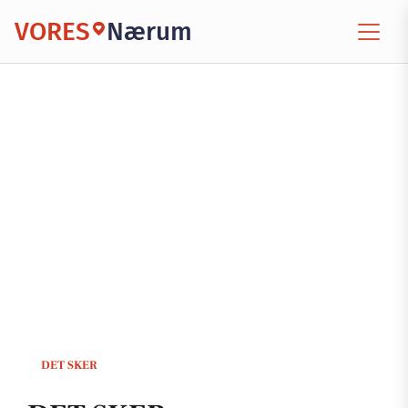
VORES
Nærum
DET SKER