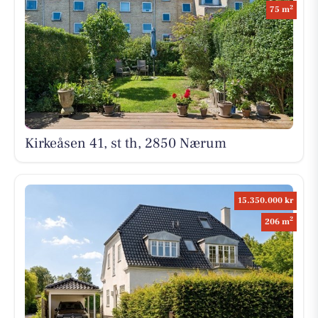
2
75 m
Kirkeåsen 41, st th, 2850 Nærum
15.350.000 kr
2
206 m