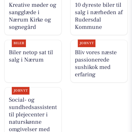
Kreative møder og
10 dyreste biler til
sangglæde i
salg i nærheden af
Nærum Kirke og
Rudersdal
sognegård
Kommune
BILER
JOBNYT
Biler netop sat til
Bliv vores næste
salg i Nærum
passionerede
sushikok med
erfaring
JOBNYT
Social- og
sundhedsassistent
til plejecenter i
naturskønne
omgivelser med