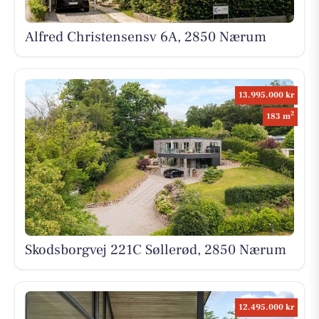
Alfred Christensensv 6A, 2850 Nærum
13.995.000 kr
2
183 m
Skodsborgvej 221C Søllerød, 2850 Nærum
12.495.000 kr