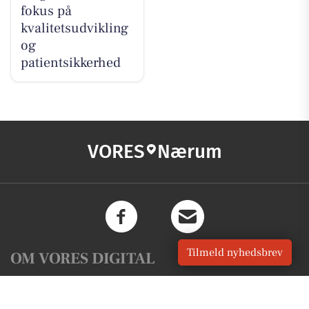
fokus på
kvalitetsudvikling
og
patientsikkerhed
VORES
Nærum
Tilmeld nyhedsbrev
OM VORES DIGITAL
Om os