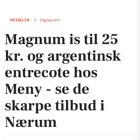
Magnum is til 25 kr. og argentinsk entrecote hos Meny - se de skarp
ARTIKLER
Dagligvarer
Magnum is til 25
kr. og argentinsk
entrecote hos
Meny - se de
skarpe tilbud i
Nærum