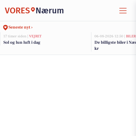
VORES
Nærum
Seneste nyt ›
17 timer siden |
VEJRET
06-08-2026 12:50 |
BILER
Sol og lun luft i dag
De billigste biler i N
kr