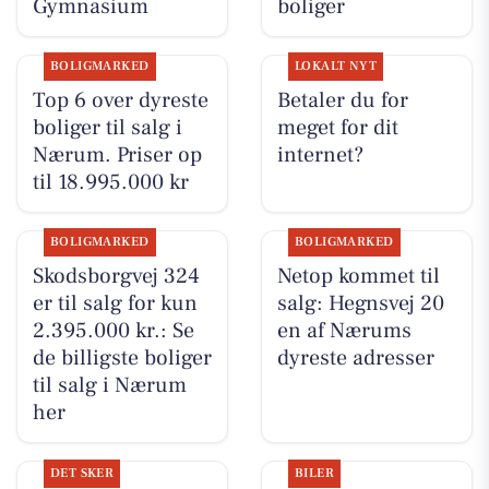
Gymnasium
boliger
BOLIGMARKED
LOKALT NYT
Top 6 over dyreste
Betaler du for
boliger til salg i
meget for dit
Nærum. Priser op
internet?
til 18.995.000 kr
BOLIGMARKED
BOLIGMARKED
Skodsborgvej 324
Netop kommet til
er til salg for kun
salg: Hegnsvej 20
2.395.000 kr.: Se
en af Nærums
de billigste boliger
dyreste adresser
til salg i Nærum
her
DET SKER
BILER