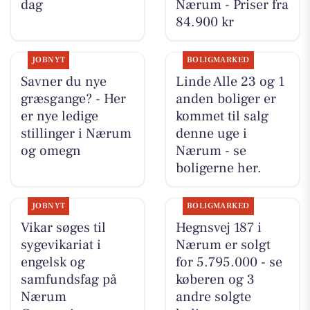
dag
Nærum - Priser fra
84.900 kr
JOBNYT
BOLIGMARKED
Savner du nye
Linde Alle 23 og 1
græsgange? - Her
anden boliger er
er nye ledige
kommet til salg
stillinger i Nærum
denne uge i
og omegn
Nærum - se
boligerne her.
JOBNYT
BOLIGMARKED
Vikar søges til
Hegnsvej 187 i
sygevikariat i
Nærum er solgt
engelsk og
for 5.795.000 - se
samfundsfag på
køberen og 3
Nærum
andre solgte