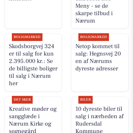
Meny - se de
skarpe tilbud i
Nærum
BOLIGMARKED
BOLIGMARKED
Skodsborgvej 324
Netop kommet til
er til salg for kun
salg: Hegnsvej 20
2.395.000 kr.: Se
en af Nærums
de billigste boliger
dyreste adresser
til salg i Nærum
her
DET SKER
BILER
Kreative møder og
10 dyreste biler til
sangglæde i
salg i nærheden af
Nærum Kirke og
Rudersdal
sognegård
Kommune