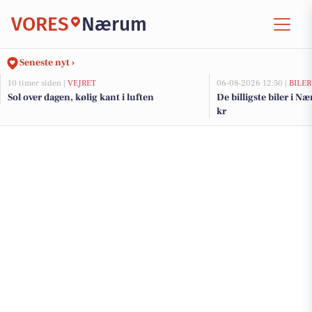
VORES
Nærum
Seneste nyt ›
10 timer siden |
VEJRET
06-08-2026 12:50 |
BILER
Sol over dagen, kølig kant i luften
De billigste biler i N
kr