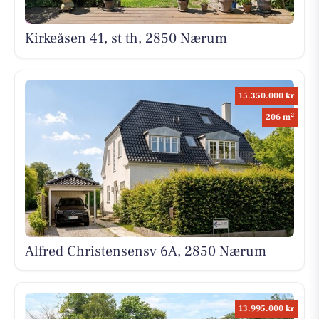
Kirkeåsen 41, st th, 2850 Nærum
15.350.000 kr
2
206 m
Alfred Christensensv 6A, 2850 Nærum
13.995.000 kr