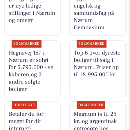
er nye ledige
engelsk og
stillinger i Nærum
samfundsfag på
og omegn
Nærum
Gymnasium
BOLIGMARKED
BOLIGMARKED
Hegnsvej 187 i
Top 6 over dyreste
Nærum er solgt
boliger til salg i
for 5.795.000 - se
Nærum. Priser op
køberen og 3
til 18.995.000 kr
andre solgte
boliger
LOKALT NYT
DAGLIGVARER
Betaler du for
Magnum is til 25
meget for dit
kr. og argentinsk
internet?
entrecote hos