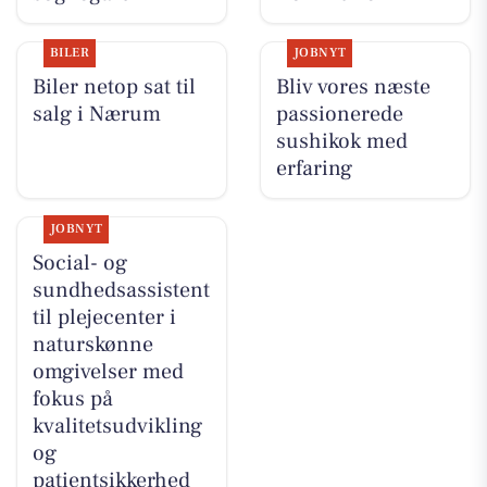
BILER
JOBNYT
Biler netop sat til
Bliv vores næste
salg i Nærum
passionerede
sushikok med
erfaring
JOBNYT
Social- og
sundhedsassistent
til plejecenter i
naturskønne
omgivelser med
fokus på
kvalitetsudvikling
og
patientsikkerhed