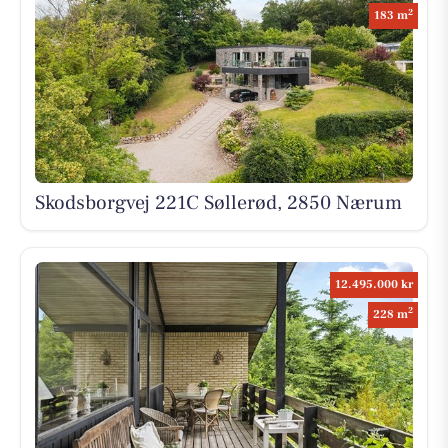
2
183 m
Skodsborgvej 221C Søllerød, 2850 Nærum
12.495.000 kr
2
228 m