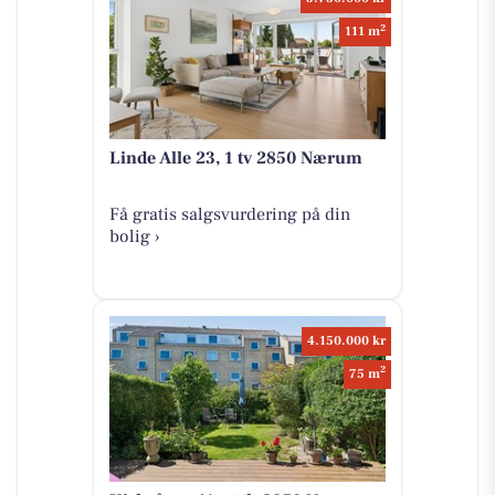
2
111 m
Linde Alle 23, 1 tv 2850 Nærum
Få gratis salgsvurdering på din
bolig ›
4.150.000 kr
2
75 m