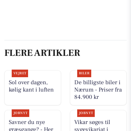
FLERE ARTIKLER
VEJRET
BILER
Sol over dagen,
De billigste biler i
kølig kant i luften
Nærum - Priser fra
84.900 kr
JOBNYT
JOBNYT
Savner du nye
Vikar søges til
græsgange? - Her
sygevikariat i