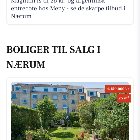
Magnum is til 25 kr. og argentinsk
entrecote hos Meny - se de skarpe tilbud i
Nærum
BOLIGER TIL SALG I
NÆRUM
4.150.000 kr
2
75 m