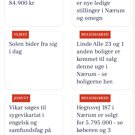
84.900 kr
er nye ledige
stillinger i Nærum
og omegn
VEJRET
BOLIGMARKED
Solen bider fra sig
Linde Alle 23 og 1
i dag
anden boliger er
kommet til salg
denne uge i
Nærum - se
boligerne her.
JOBNYT
BOLIGMARKED
Vikar søges til
Hegnsvej 187 i
sygevikariat i
Nærum er solgt
engelsk og
for 5.795.000 - se
samfundsfag på
køberen og 3