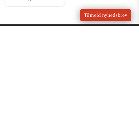
Tilmeld nyhedsbrev
VORES
Nærum
OM VORES DIGITAL
Om os
For annoncører
Vilkår og Privatlivspolitik
Kontakt VORES Digital