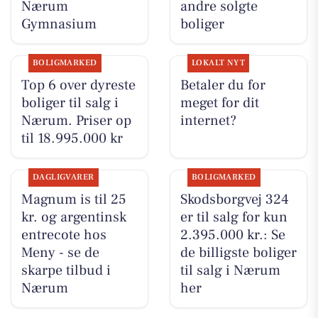
Nærum
andre solgte
Gymnasium
boliger
BOLIGMARKED
LOKALT NYT
Top 6 over dyreste
Betaler du for
boliger til salg i
meget for dit
Nærum. Priser op
internet?
til 18.995.000 kr
DAGLIGVARER
BOLIGMARKED
Magnum is til 25
Skodsborgvej 324
kr. og argentinsk
er til salg for kun
entrecote hos
2.395.000 kr.: Se
Meny - se de
de billigste boliger
skarpe tilbud i
til salg i Nærum
Nærum
her