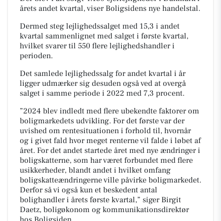
årets andet kvartal, viser Boligsidens nye handelstal.
Dermed steg lejlighedssalget med 15,3 i andet
kvartal sammenlignet med salget i første kvartal,
hvilket svarer til 550 flere lejlighedshandler i
perioden.
Det samlede lejlighedssalg for andet kvartal i år
ligger udmærker sig desuden også ved at overgå
salget i samme periode i 2022 med 7,3 procent.
”2024 blev indledt med flere ubekendte faktorer om
boligmarkedets udvikling. For det første var der
uvished om rentesituationen i forhold til, hvornår
og i givet fald hvor meget renterne vil falde i løbet af
året. For det andet startede året med nye ændringer i
boligskatterne, som har været forbundet med flere
usikkerheder, blandt andet i hvilket omfang
boligskatteændringerne ville påvirke boligmarkedet.
Derfor så vi også kun et beskedent antal
bolighandler i årets første kvartal,” siger Birgit
Daetz, boligøkonom og kommunikationsdirektør
hos Boligsiden.