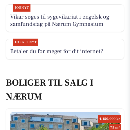
JOBNYT
Vikar søges til sygevikariat i engelsk og
samfundsfag på Nærum Gymnasium
LOKALT NYT
Betaler du for meget for dit internet?
BOLIGER TIL SALG I
NÆRUM
4.150.000 kr
2
75 m