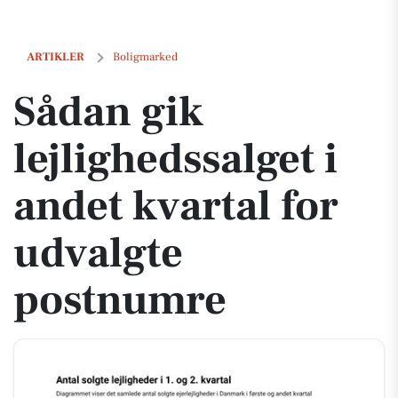
Sådan gik lejlighedssalget i andet kvartal for udvalgte postnumre
ARTIKLER
Boligmarked
Sådan gik
lejlighedssalget i
andet kvartal for
udvalgte
postnumre