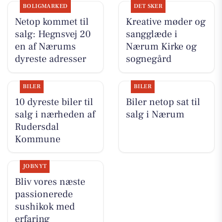
BOLIGMARKED
DET SKER
Netop kommet til
Kreative møder og
salg: Hegnsvej 20
sangglæde i
en af Nærums
Nærum Kirke og
dyreste adresser
sognegård
BILER
BILER
10 dyreste biler til
Biler netop sat til
salg i nærheden af
salg i Nærum
Rudersdal
Kommune
JOBNYT
Bliv vores næste
passionerede
sushikok med
erfaring