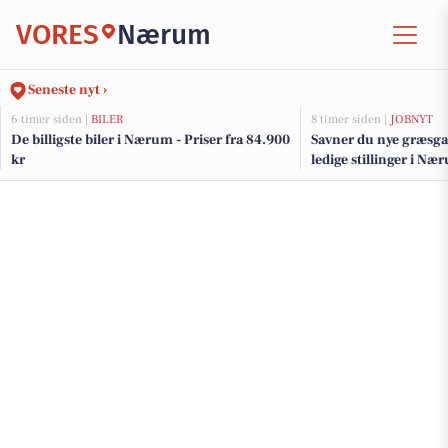
VORES
Nærum
Seneste nyt ›
6 timer siden |
BILER
8 timer siden |
JOBNYT
De billigste biler i Nærum - Priser fra 84.900
Savner du nye græsga
kr
ledige stillinger i 