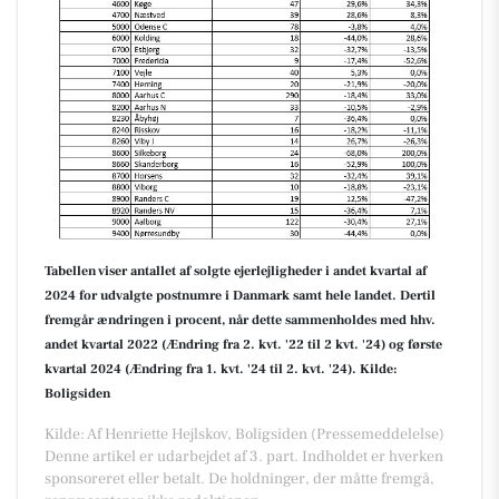
Tabellen viser antallet af solgte ejerlejligheder i andet kvartal af
2024 for udvalgte postnumre i Danmark samt hele landet. Dertil
fremgår ændringen i procent, når dette sammenholdes med hhv.
andet kvartal 2022 (Ændring fra 2. kvt. '22 til 2 kvt. '24) og første
kvartal 2024 (Ændring fra 1. kvt. '24 til 2. kvt. '24).
Kilde:
Boligsiden
Kilde: Af Henriette Hejlskov, Boligsiden (Pressemeddelelse)
Denne artikel er udarbejdet af 3. part. Indholdet er hverken
sponsoreret eller betalt. De holdninger, der måtte fremgå,