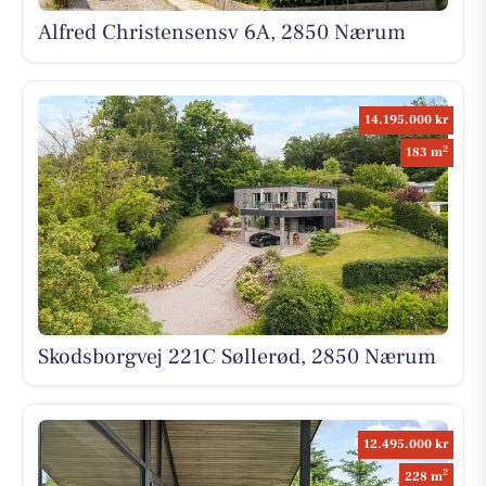
Alfred Christensensv 6A, 2850 Nærum
14.195.000 kr
2
183 m
Skodsborgvej 221C Søllerød, 2850 Nærum
12.495.000 kr
2
228 m