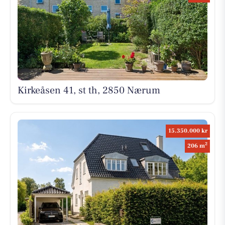
Kirkeåsen 41, st th, 2850 Nærum
15.350.000 kr
2
206 m