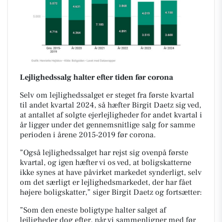
Lejlighedssalg halter efter tiden før corona
Selv om lejlighedssalget er steget fra første kvartal
til andet kvartal 2024, så hæfter Birgit Daetz sig ved,
at antallet af solgte ejerlejligheder for andet kvartal i
år ligger under det gennemsnitlige salg for samme
perioden i årene 2015-2019 før corona.
”Også lejlighedssalget har rejst sig ovenpå første
kvartal, og igen hæfter vi os ved, at boligskatterne
ikke synes at have påvirket markedet synderligt, selv
om det særligt er lejlighedsmarkedet, der har fået
højere boligskatter,” siger Birgit Daetz og fortsætter:
”Som den eneste boligtype halter salget af
lejligheder dog efter, når vi sammenligner med før