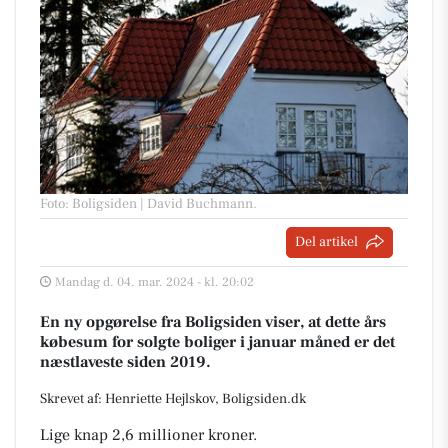
Foto: Boligsiden | David Buchmann
.
Del artikel
Mandag d. 04. mar. 2024 - kl. 20:02
En ny opgørelse fra Boligsiden viser, at dette års
købesum for solgte boliger i januar måned er det
næstlaveste siden 2019.
Skrevet af: Henriette Hejlskov, Boligsiden.dk
Lige knap 2,6 millioner kroner.