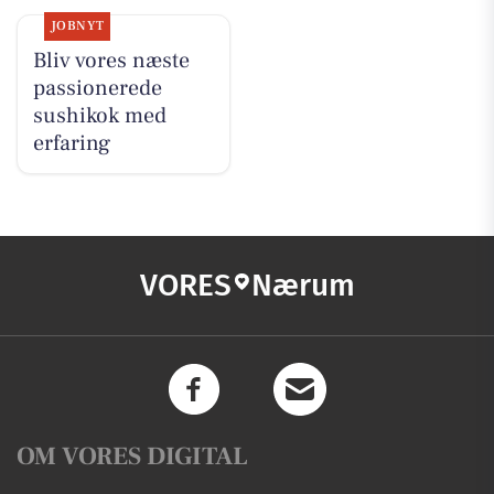
JOBNYT
Bliv vores næste
passionerede
sushikok med
erfaring
VORES
Nærum
OM VORES DIGITAL