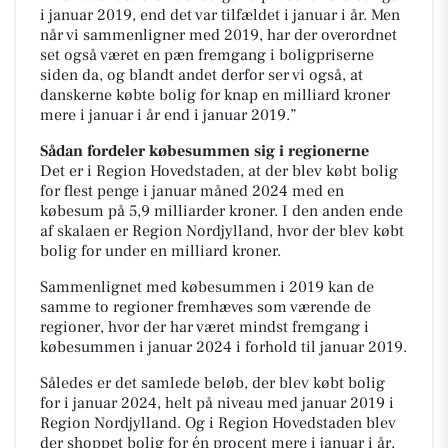
i januar 2019, end det var tilfældet i januar i år. Men
når vi sammenligner med 2019, har der overordnet
set også været en pæn fremgang i boligpriserne
siden da, og blandt andet derfor ser vi også, at
danskerne købte bolig for knap en milliard kroner
mere i januar i år end i januar 2019.”
Sådan fordeler købesummen sig i regionerne
Det er i Region Hovedstaden, at der blev købt bolig
for flest penge i januar måned 2024 med en
købesum på 5,9 milliarder kroner. I den anden ende
af skalaen er Region Nordjylland, hvor der blev købt
bolig for under en milliard kroner.
Sammenlignet med købesummen i 2019 kan de
samme to regioner fremhæves som værende de
regioner, hvor der har været mindst fremgang i
købesummen i januar 2024 i forhold til januar 2019.
Således er det samlede beløb, der blev købt bolig
for i januar 2024, helt på niveau med januar 2019 i
Region Nordjylland. Og i Region Hovedstaden blev
der shoppet bolig for én procent mere i januar i år,