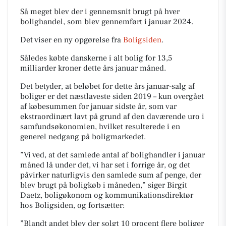
Så meget blev der i gennemsnit brugt på hver
bolighandel, som blev gennemført i januar 2024.
Det viser en ny opgørelse fra
Boligsiden
.
Således købte danskerne i alt bolig for 13,5
milliarder kroner dette års januar måned.
Det betyder, at beløbet for dette års januar-salg af
boliger er det næstlaveste siden 2019 – kun overgået
af købesummen for januar sidste år, som var
ekstraordinært lavt på grund af den daværende uro i
samfundsøkonomien, hvilket resulterede i en
generel nedgang på boligmarkedet.
”Vi ved, at det samlede antal af bolighandler i januar
måned lå under det, vi har set i forrige år, og det
påvirker naturligvis den samlede sum af penge, der
blev brugt på boligkøb i måneden,” siger Birgit
Daetz, boligøkonom og kommunikationsdirektør
hos Boligsiden, og fortsætter:
”Blandt andet blev der solgt 10 procent flere boliger