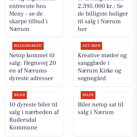
entrecote hos
2.395.000 kr.: Se
Meny - se de
de billigste boliger
skarpe tilbud i
til salg i Nærum
Nærum
her
BOLIGMARKED
DET SKER
Netop kommet til
Kreative møder og
salg: Hegnsvej 20
sangglæde i
en af Nærums
Nærum Kirke og
dyreste adresser
sognegård
BILER
BILER
10 dyreste biler til
Biler netop sat til
salg i nærheden af
salg i Nærum
Rudersdal
Kommune