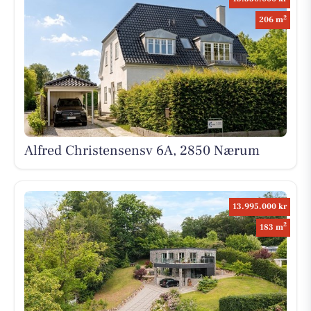
2
206 m
Alfred Christensensv 6A, 2850 Nærum
13.995.000 kr
2
183 m