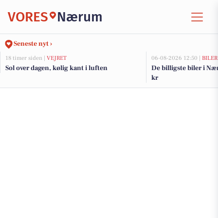
VORES
Nærum
Seneste nyt ›
18 timer siden |
VEJRET
06-08-2026 12:50 |
BILER
Sol over dagen, kølig kant i luften
De billigste biler i N
kr