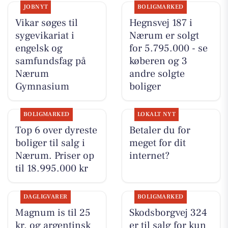
JOBNYT
BOLIGMARKED
Vikar søges til
Hegnsvej 187 i
sygevikariat i
Nærum er solgt
engelsk og
for 5.795.000 - se
samfundsfag på
køberen og 3
Nærum
andre solgte
Gymnasium
boliger
BOLIGMARKED
LOKALT NYT
Top 6 over dyreste
Betaler du for
boliger til salg i
meget for dit
Nærum. Priser op
internet?
til 18.995.000 kr
DAGLIGVARER
BOLIGMARKED
Magnum is til 25
Skodsborgvej 324
kr. og argentinsk
er til salg for kun