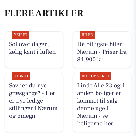
FLERE ARTIKLER
VEJRET
BILER
Sol over dagen,
De billigste biler i
kølig kant i luften
Nærum - Priser fra
84.900 kr
JOBNYT
BOLIGMARKED
Savner du nye
Linde Alle 23 og 1
græsgange? - Her
anden boliger er
er nye ledige
kommet til salg
stillinger i Nærum
denne uge i
og omegn
Nærum - se
boligerne her.