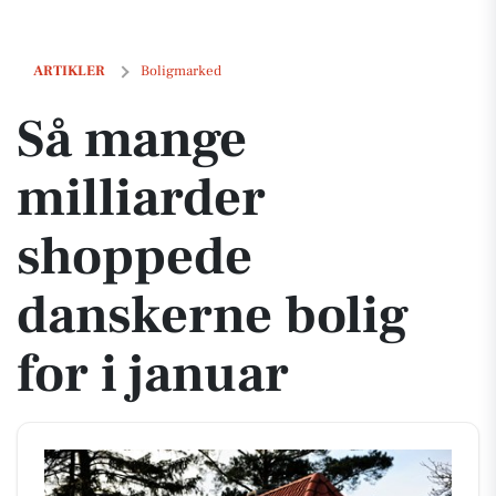
Så mange milliarder shoppede danskerne bolig for i januar
ARTIKLER
Boligmarked
Så mange
milliarder
shoppede
danskerne bolig
for i januar