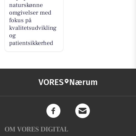
naturskønne
omgivelser med
fokus på
kvalitetsudvikling
og
patientsikkerhed
VORES
Nærum
OM VORES DIGITAL