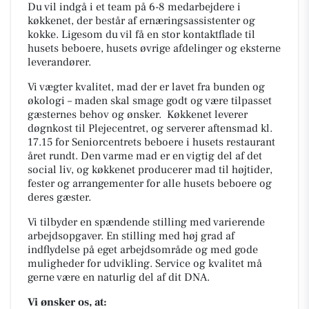
Du vil indgå i et team på 6-8 medarbejdere i
køkkenet, der består af ernæringsassistenter og
kokke. Ligesom du vil få en stor kontaktflade til
husets beboere, husets øvrige afdelinger og eksterne
leverandører.
Vi vægter kvalitet, mad der er lavet fra bunden og
økologi – maden skal smage godt og være tilpasset
gæsternes behov og ønsker. Køkkenet leverer
døgnkost til Plejecentret, og serverer aftensmad kl.
17.15 for Seniorcentrets beboere i husets restaurant
året rundt. Den varme mad er en vigtig del af det
social liv, og køkkenet producerer mad til højtider,
fester og arrangementer for alle husets beboere og
deres gæster.
Vi tilbyder en spændende stilling med varierende
arbejdsopgaver. En stilling med høj grad af
indflydelse på eget arbejdsområde og med gode
muligheder for udvikling. Service og kvalitet må
gerne være en naturlig del af dit DNA.
Vi ønsker os, at: