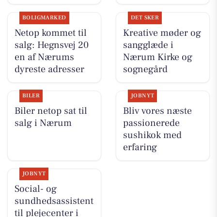
BOLIGMARKED
DET SKER
Netop kommet til
Kreative møder og
salg: Hegnsvej 20
sangglæde i
en af Nærums
Nærum Kirke og
dyreste adresser
sognegård
BILER
JOBNYT
Biler netop sat til
Bliv vores næste
salg i Nærum
passionerede
sushikok med
erfaring
JOBNYT
Social- og
sundhedsassistent
til plejecenter i