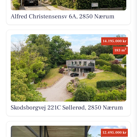
Alfred Christensensv 6A, 2850 Nærum
14.195.000 kr
2
183 m
Skodsborgvej 221C Søllerød, 2850 Nærum
12.495.000 kr