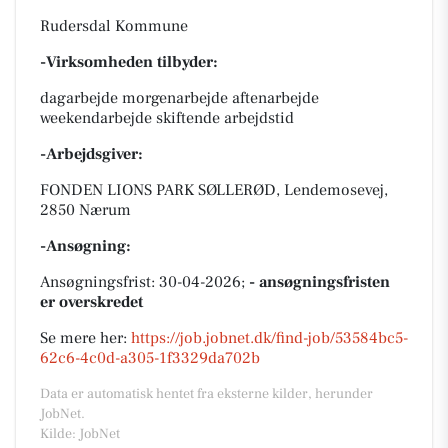
Rudersdal Kommune
-Virksomheden tilbyder:
dagarbejde morgenarbejde aftenarbejde
weekendarbejde skiftende arbejdstid
-Arbejdsgiver:
FONDEN LIONS PARK SØLLERØD, Lendemosevej,
2850 Nærum
-Ansøgning:
Ansøgningsfrist: 30-04-2026;
- ansøgningsfristen
er overskredet
Se mere her:
https://job.jobnet.dk/find-job/53584bc5-
62c6-4c0d-a305-1f3329da702b
Data er automatisk hentet fra eksterne kilder, herunder
JobNet.
Kilde: JobNet