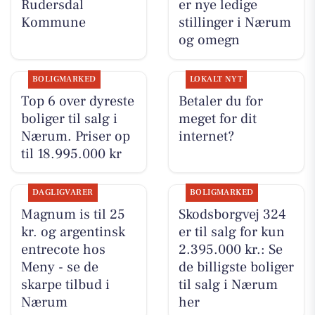
Rudersdal
er nye ledige
Kommune
stillinger i Nærum
og omegn
BOLIGMARKED
LOKALT NYT
Top 6 over dyreste
Betaler du for
boliger til salg i
meget for dit
Nærum. Priser op
internet?
til 18.995.000 kr
DAGLIGVARER
BOLIGMARKED
Magnum is til 25
Skodsborgvej 324
kr. og argentinsk
er til salg for kun
entrecote hos
2.395.000 kr.: Se
Meny - se de
de billigste boliger
skarpe tilbud i
til salg i Nærum
Nærum
her