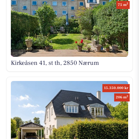
2
75 m
Kirkeåsen 41, st th, 2850 Nærum
15.350.000 kr
2
206 m