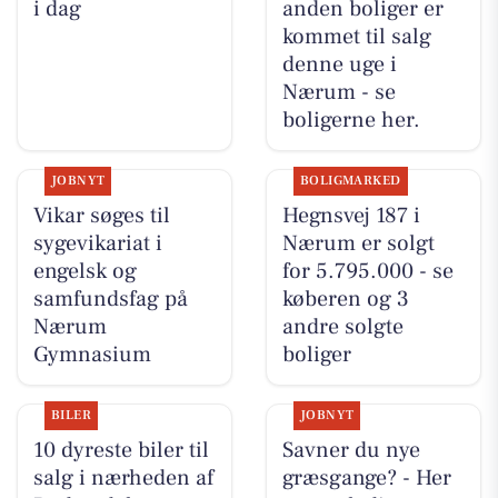
i dag
anden boliger er
kommet til salg
denne uge i
Nærum - se
boligerne her.
JOBNYT
BOLIGMARKED
Vikar søges til
Hegnsvej 187 i
sygevikariat i
Nærum er solgt
engelsk og
for 5.795.000 - se
samfundsfag på
køberen og 3
Nærum
andre solgte
Gymnasium
boliger
BILER
JOBNYT
10 dyreste biler til
Savner du nye
salg i nærheden af
græsgange? - Her