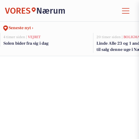
VORES
Nærum
Seneste nyt ›
4 timer siden |
VEJRET
20 timer siden |
BOLIGM
Solen bider fra sig i dag
Linde Alle 23 og 1 a
til salg denne uge i 
her.