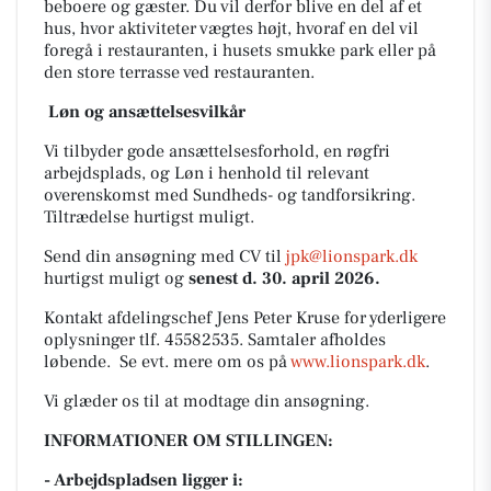
beboere og gæster. Du vil derfor blive en del af et
hus, hvor aktiviteter vægtes højt, hvoraf en del vil
foregå i restauranten, i husets smukke park eller på
den store terrasse ved restauranten.
Løn og ansættelsesvilkår
Vi tilbyder gode ansættelsesforhold, en røgfri
arbejdsplads, og Løn i henhold til relevant
overenskomst med Sundheds- og tandforsikring.
Tiltrædelse hurtigst muligt.
Send din ansøgning med CV til
jpk@lionspark.dk
hurtigst muligt og
senest d. 30. april 2026.
Kontakt afdelingschef Jens Peter Kruse for yderligere
oplysninger tlf. 45582535. Samtaler afholdes
løbende. Se evt. mere om os på
www.lionspark.dk
.
Vi glæder os til at modtage din ansøgning.
INFORMATIONER OM STILLINGEN:
- Arbejdspladsen ligger i: