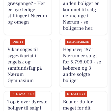
græsgange? - Her
anden boliger er
er nye ledige
kommet til salg
stillinger i Nærum
denne uge i
og omegn
Nærum - se
boligerne her.
JOBNYT
BOLIGMARKED
Vikar søges til
Hegnsvej 187 i
sygevikariat i
Nærum er solgt
engelsk og
for 5.795.000 - se
samfundsfag på
køberen og 3
Nærum
andre solgte
Gymnasium
boliger
BOLIGMARKED
LOKALT NYT
Top 6 over dyreste
Betaler du for
boliger til salg i
meget for dit