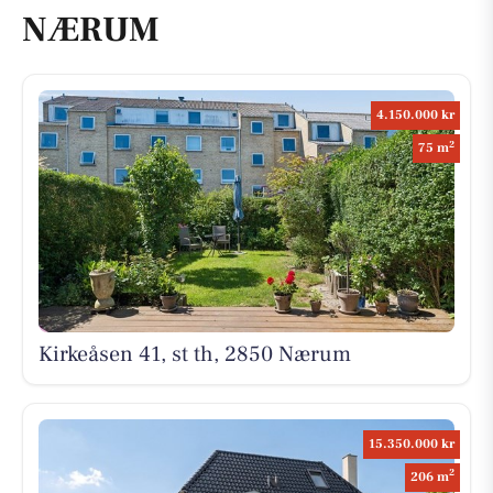
NÆRUM
4.150.000 kr
2
75 m
Kirkeåsen 41, st th, 2850 Nærum
15.350.000 kr
2
206 m