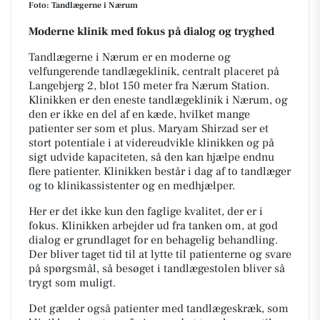
Foto: Tandlægerne i Nærum
Moderne klinik med fokus på dialog og tryghed
Tandlægerne i Nærum er en moderne og
velfungerende tandlægeklinik, centralt placeret på
Langebjerg 2, blot 150 meter fra Nærum Station.
Klinikken er den eneste tandlægeklinik i Nærum, og
den er ikke en del af en kæde, hvilket mange
patienter ser som et plus. Maryam Shirzad ser et
stort potentiale i at videreudvikle klinikken og på
sigt udvide kapaciteten, så den kan hjælpe endnu
flere patienter. Klinikken består i dag af to tandlæger
og to klinikassistenter og en medhjælper.
Her er det ikke kun den faglige kvalitet, der er i
fokus. Klinikken arbejder ud fra tanken om, at god
dialog er grundlaget for en behagelig behandling.
Der bliver taget tid til at lytte til patienterne og svare
på spørgsmål, så besøget i tandlægestolen bliver så
trygt som muligt.
Det gælder også patienter med tandlægeskræk, som