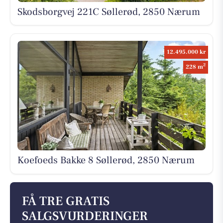
Skodsborgvej 221C Søllerød, 2850 Nærum
12.495.000 kr
2
228 m
Koefoeds Bakke 8 Søllerød, 2850 Nærum
FÅ TRE GRATIS
SALGSVURDERINGER