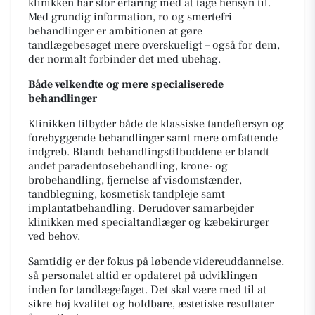
klinikken har stor erfaring med at tage hensyn til.
Med grundig information, ro og smertefri
behandlinger er ambitionen at gøre
tandlægebesøget mere overskueligt – også for dem,
der normalt forbinder det med ubehag.
Både velkendte og mere specialiserede
behandlinger
Klinikken tilbyder både de klassiske tandeftersyn og
forebyggende behandlinger samt mere omfattende
indgreb. Blandt behandlingstilbuddene er blandt
andet paradentosebehandling, krone- og
brobehandling, fjernelse af visdomstænder,
tandblegning, kosmetisk tandpleje samt
implantatbehandling. Derudover samarbejder
klinikken med specialtandlæger og kæbekirurger
ved behov.
Samtidig er der fokus på løbende videreuddannelse,
så personalet altid er opdateret på udviklingen
inden for tandlægefaget. Det skal være med til at
sikre høj kvalitet og holdbare, æstetiske resultater