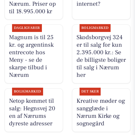
Nærum. Priser op
internet?
til 18.995.000 kr
DAGLIGVARER
BOLIGMARKED
Magnum is til 25
Skodsborgvej 324
kr. og argentinsk
er til salg for kun
entrecote hos
2.395.000 kr.: Se
Meny - se de
de billigste boliger
skarpe tilbud i
til salg i Nærum
Nærum
her
BOLIGMARKED
DET SKER
Netop kommet til
Kreative møder og
salg: Hegnsvej 20
sangglæde i
en af Nærums
Nærum Kirke og
dyreste adresser
sognegård