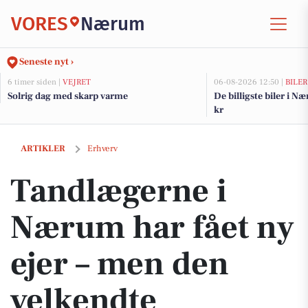
VORES
Nærum
Seneste nyt ›
6 timer siden |
VEJRET
06-08-2026 12:50 |
BILER
Solrig dag med skarp varme
De billigste biler i N
kr
Tandlægerne i Nærum har fået ny ejer – men den velkendte tandlæge b
ARTIKLER
Erhverv
Tandlægerne i
Nærum har fået ny
ejer – men den
velkendte