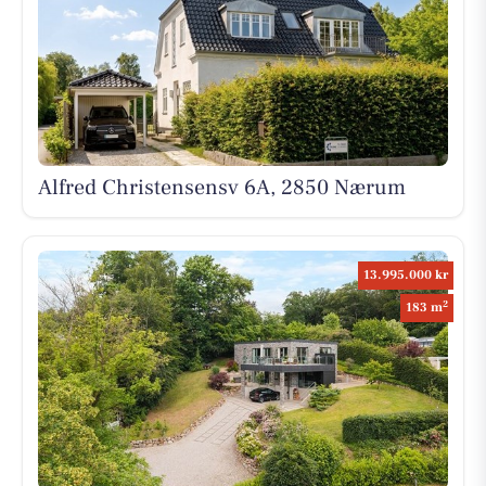
Alfred Christensensv 6A, 2850 Nærum
13.995.000 kr
2
183 m