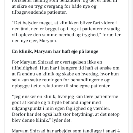
fortsætter nemlig som behandler, og det er med til
at sikre en tryg overgang for både nye og
tilbagevendende patienter.
“Det betyder meget, at klinikken bliver ført videre i
den ånd, den er bygget op i, og at patienterne stadig
vil opleve den samme nærhed og tryghed,” fortæller
den nye ejer, Maryam.
En klinik, Maryam har haft øje på længe
For Maryam Shirzad er overtagelsen ikke en
tilfældighed. Hun har i længere tid haft et ønske om
at få endnu en klinik og skabe en hverdag, hvor hun
selv kan sætte retningen for behandlingerne og
opbygge tætte relationer til sine egne patienter.
“Jeg ønsker en klinik, hvor jeg kan lære patienterne
godt at kende og tilbyde behandlinger med
udgangspunkt i min egen faglighed og værdier.
Derfor har det også haft stor betydning, at det netop
blev denne klinik,” lyder det.
Maryam Shirzad har arbejdet som tandlæge i snart 4