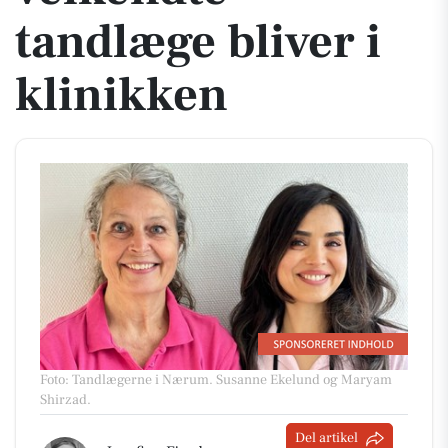
tandlæge bliver i
klinikken
Foto: Tandlægerne i Nærum
.
Susanne Ekelund og Maryam
Shirzad.
Del artikel