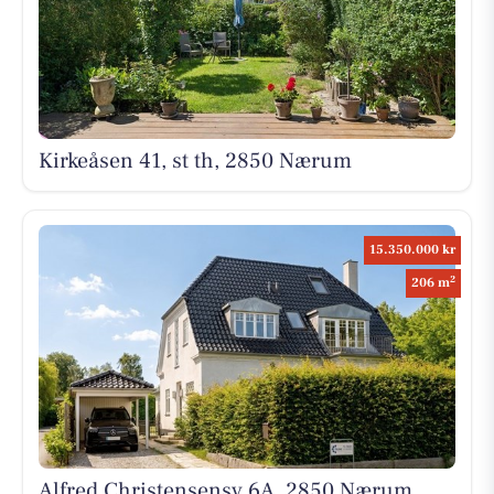
Kirkeåsen 41, st th, 2850 Nærum
15.350.000 kr
2
206 m
Alfred Christensensv 6A, 2850 Nærum