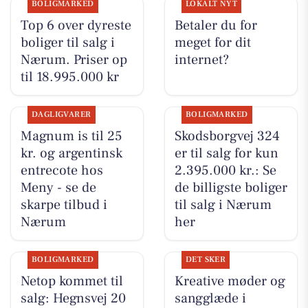
BOLIGMARKED
LOKALT NYT
Top 6 over dyreste
Betaler du for
boliger til salg i
meget for dit
Nærum. Priser op
internet?
til 18.995.000 kr
DAGLIGVARER
BOLIGMARKED
Magnum is til 25
Skodsborgvej 324
kr. og argentinsk
er til salg for kun
entrecote hos
2.395.000 kr.: Se
Meny - se de
de billigste boliger
skarpe tilbud i
til salg i Nærum
Nærum
her
BOLIGMARKED
DET SKER
Netop kommet til
Kreative møder og
salg: Hegnsvej 20
sangglæde i