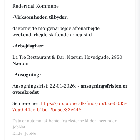
Rudersdal Kommune
-Virksomheden tilbyder:
dagarbejde morgenarbejde aftenarbejde
weekendarbejde skiftende arbejdstid
-Arbejdsgiver:
La Tre Restaurant & Bar, Nærum Hovedgade, 2850
Nærum
-Ansøgning:
Ansøgningsfrist: 22-01-2026;
- ansøgningsfristen er
overskredet
Se mere her:
https://job.jobnet.dk/find-job/f5ae0033-
7da0-44ce-b1bd-2ba5ee82e448
Data er automatisk hentet fra eksterne kilder, herunder
JobNet.
Kilde: JobNet