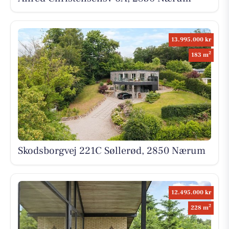
13.995.000 kr
2
183 m
Skodsborgvej 221C Søllerød, 2850 Nærum
12.495.000 kr
2
228 m